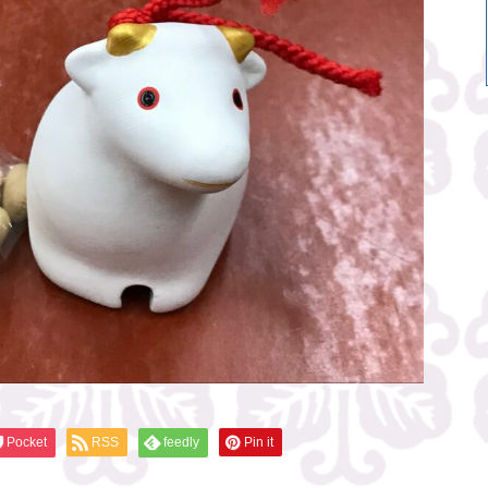
Pocket
RSS
feedly
Pin it