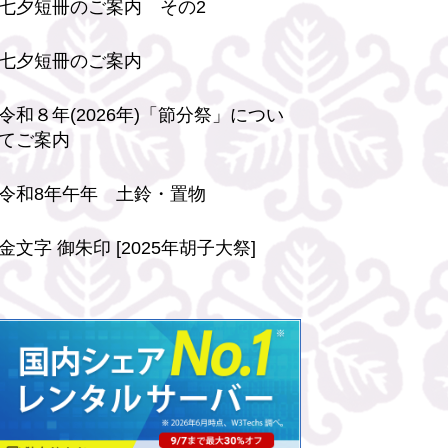
七夕短冊のご案内 その2
七夕短冊のご案内
令和８年(2026年)「節分祭」につい
てご案内
令和8年午年 土鈴・置物
金文字 御朱印 [2025年胡子大祭]