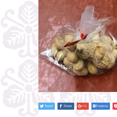
Tweet
Share
+1
Hatena