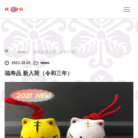
T
o
g
g
l
e
ホーム
news
福寿品 新入荷（令和三年）
n
2021.10.20
news
a
v
福寿品 新入荷（令和三年）
i
g
a
t
i
o
n